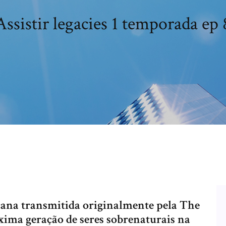
Assistir legacies 1 temporada ep 
cana transmitida originalmente pela The
ima geração de seres sobrenaturais na