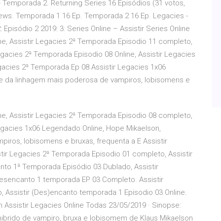
 Temporada 2. Returning Series 16 Episódios (31 votos,
views. Temporada 1 16 Ep. Temporada 2 16 Ep. Legacies -
 Episódio 2 2019: 3: Series Online – Assistir Series Online
ne, Assistir Legacies 2ª Temporada Episodio 11 completo,
egacies 2ª Temporada Episodio 08 Online, Assistir Legacies
gacies 2ª Temporada Ep 08 Assistir Legacies 1x06
e da linhagem mais poderosa de vampiros, lobisomens e
ne, Assistir Legacies 2ª Temporada Episodio 08 completo,
Legacies 1x06 Legendado Online, Hope Mikaelson,
ros, lobisomens e bruxas, frequenta a E Assistir
tir Legacies 2ª Temporada Episodio 01 completo, Assistir
nto 1ª Temporada Episódio 03 Dublado, Assistir
esencanto 1 temporada EP 03 Completo. Assistir
 Assistir (Des)encanto temporada 1 Episodio 03 Online.
 Assistir Legacies Online Todas 23/05/2019 · Sinopse:
 hibrido de vampiro, bruxa e lobisomem de Klaus Mikaelson