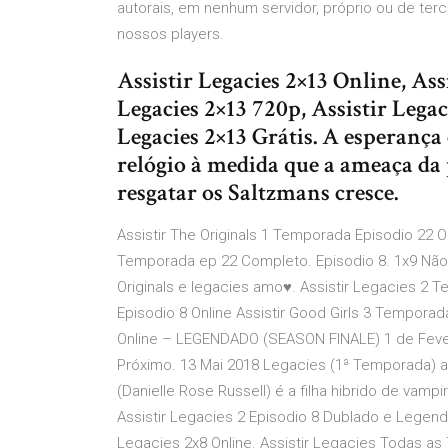
autorais, em nenhum servidor, próprio ou de te
nossos players.
Assistir Legacies 2×13 Online, Ass
Legacies 2×13 720p, Assistir Lega
Legacies 2×13 Grátis. A esperanç
relógio à medida que a ameaça da 
resgatar os Saltzmans cresce.
Assistir The Originals 1 Temporada Episodio 22 O
Temporada ep 22 Completo. Episodio 8. 1x9 Não t
Originals e legacies amo♥. Assistir Legacies 2 
Episodio 8 Online Assistir Good Girls 3 Tempora
Online – LEGENDADO (SEASON FINALE) 1 de Fever
Próximo. 13 Mai 2018 Legacies (1ª Temporada) 
(Danielle Rose Russell) é a filha hibrido de vamp
Assistir Legacies 2 Episodio 8 Dublado e Legen
Legacies 2x8 Online. Assistir Legacies Todas a