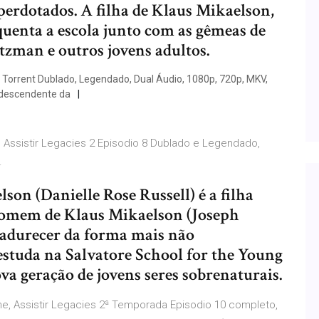
perdotados. A filha de Klaus Mikaelson,
quenta a escola junto com as gêmeas de
ltzman e outros jovens adultos.
Torrent Dublado, Legendado, Dual Áudio, 1080p, 720p, MKV,
 descendente da
, Assistir Legacies 2 Episodio 8 Dublado e Legendado,
.
son (Danielle Rose Russell) é a filha
isomem de Klaus Mikaelson (Joseph
madurecer da forma mais não
estuda na Salvatore School for the Young
va geração de jovens seres sobrenaturais.
ne, Assistir Legacies 2ª Temporada Episodio 10 completo,