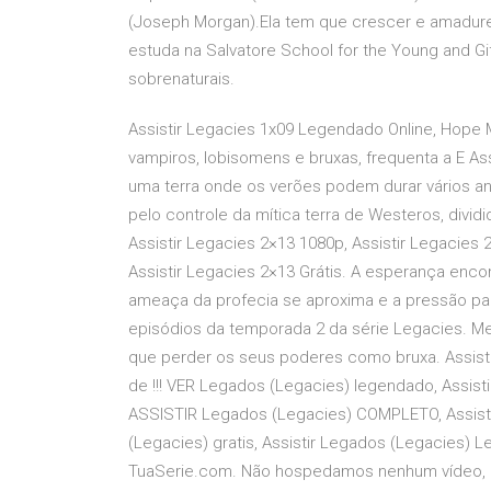
(Joseph Morgan).Ela tem que crescer e amadure
estuda na Salvatore School for the Young and G
sobrenaturais.
Assistir Legacies 1x09 Legendado Online, Hope
vampiros, lobisomens e bruxas, frequenta a E A
uma terra onde os verões podem durar vários ano
pelo controle da mítica terra de Westeros, divid
Assistir Legacies 2×13 1080p, Assistir Legacies
Assistir Legacies 2×13 Grátis. A esperança enco
ameaça da profecia se aproxima e a pressão pa
episódios da temporada 2 da série Legacies. M
que perder os seus poderes como bruxa. Assist
de !!! VER Legados (Legacies) legendado, Assis
ASSISTIR Legados (Legacies) COMPLETO, Assist
(Legacies) gratis, Assistir Legados (Legacies) L
TuaSerie.com. Não hospedamos nenhum vídeo, im