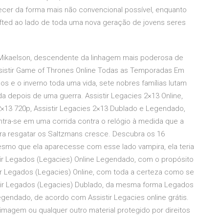
cer da forma mais não convencional possível, enquanto
ifted ao lado de toda uma nova geração de jovens seres
 Mikaelson, descendente da linhagem mais poderosa de
ssistir Game of Thrones Online Todas as Temporadas Em
s e o inverno toda uma vida, sete nobres famílias lutam
ida depois de uma guerra. Assistir Legacies 2×13 Online,
 2×13 720p, Assistir Legacies 2×13 Dublado e Legendado,
ntra-se em uma corrida contra o relógio à medida que a
ra resgatar os Saltzmans cresce. Descubra os 16
esmo que ela aparecesse com esse lado vampira, ela teria
ir Legados (Legacies) Online Legendado, com o propósito
tir Legados (Legacies) Online, com toda a certeza como se
ir Legados (Legacies) Dublado, da mesma forma Legados
egendado, de acordo com Assistir Legacies online grátis.
agem ou qualquer outro material protegido por direitos