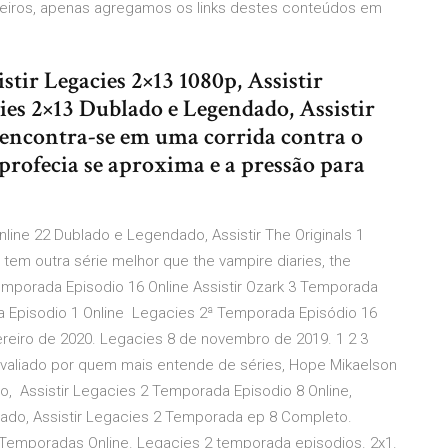
rceiros, apenas agregamos os links destes conteúdos em
istir Legacies 2×13 1080p, Assistir
cies 2×13 Dublado e Legendado, Assistir
a encontra-se em uma corrida contra o
profecia se aproxima e a pressão para
nline 22 Dublado e Legendado, Assistir The Originals 1
em outra série melhor que the vampire diaries, the
Temporada Episodio 16 Online Assistir Ozark 3 Temporada
da Episodio 1 Online Legacies 2ª Temporada Episódio 16
eiro de 2020. Legacies 8 de novembro de 2019. 1 2 3
avaliado por quem mais entende de séries, Hope Mikaelson
iro, Assistir Legacies 2 Temporada Episodio 8 Online,
dado, Assistir Legacies 2 Temporada ep 8 Completo.
s Temporadas Online. Legacies 2 temporada episodios. 2x1.