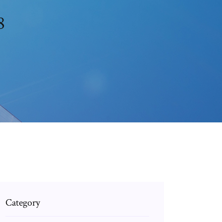
8
Category