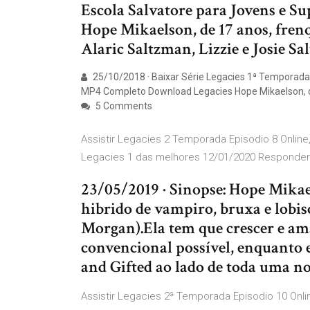
Escola Salvatore para Jovens e Su
Hope Mikaelson, de 17 anos, fren
Alaric Saltzman, Lizzie e Josie Sa
25/10/2018 · Baixar Série Legacies 1ª Temporada 
MP4 Completo Download Legacies Hope Mikaelson,
5 Comments
Assistir Legacies 2 Temporada Episodio 8 Online
Legacies 1 das melhores 12/01/2020 Responder
23/05/2019 · Sinopse: Hope Mikael
hibrido de vampiro, bruxa e lob
Morgan).Ela tem que crescer e a
convencional possível, enquanto 
and Gifted ao lado de toda uma no
Assistir Legacies 2ª Temporada Episodio 10 Onli