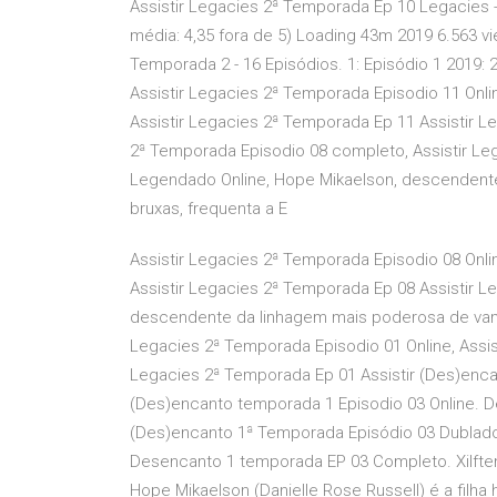
Assistir Legacies 2ª Temporada Ep 10 Legacies -
média: 4,35 fora de 5) Loading 43m 2019 6.563 
Temporada 2 - 16 Episódios. 1: Episódio 1 2019: 2:
Assistir Legacies 2ª Temporada Episodio 11 Onli
Assistir Legacies 2ª Temporada Ep 11 Assistir L
2ª Temporada Episodio 08 completo, Assistir Le
Legendado Online, Hope Mikaelson, descendent
bruxas, frequenta a E
Assistir Legacies 2ª Temporada Episodio 08 Onli
Assistir Legacies 2ª Temporada Ep 08 Assistir 
descendente da linhagem mais poderosa de vampi
Legacies 2ª Temporada Episodio 01 Online, Assis
Legacies 2ª Temporada Ep 01 Assistir (Des)enca
(Des)encanto temporada 1 Episodio 03 Online. D
(Des)encanto 1ª Temporada Episódio 03 Dublado,
Desencanto 1 temporada EP 03 Completo. Xilften
Hope Mikaelson (Danielle Rose Russell) é a filha