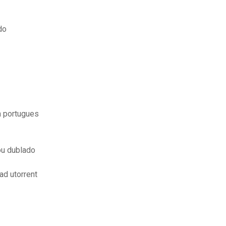
do
m portugues
ou dublado
ad utorrent